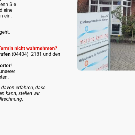
wenn Sie
nd eine
n ein.
geht.
 Termin nicht wahrnehmen?
rufen
(04404) 2181 und den
orter
!
unserer
eten.
 davon erfahren, dass
n kann, stellen wir
allrechnung.