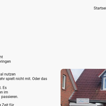
Startse
cht
bringen
al nutzen
ehr spielt nicht mit. Oder das
t. Es
en im
 passieren.
g Zeit für