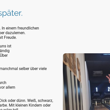
später.
. In einem freundlichen
ber dazulernen.
it Freude.
uns ist
tändig
 Über
manchmal selber über viele
durch
vor allem
Dick oder dünn. Weiß, schwarz,
Farbe. Mit kleinen Kindern oder
io wäre toll.