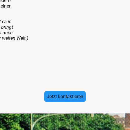
reden?
 einen
 es in
 bringt
ch auch
 weiten Welt.)
Jetzt kontaktieren